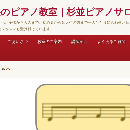
供のピアノ教室｜杉並ピアノサ
】へ。子供から大人まで、初心者から音大生の方まで一人ひとりに合わせた個
験レッスンも受け付けています。
ごあいさつ
教室のご案内
講師紹介
よくあるご質問
36.26