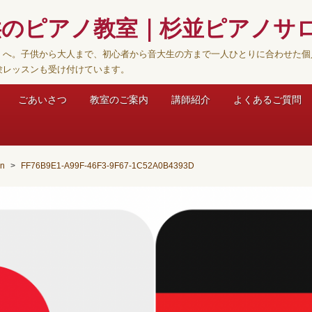
供のピアノ教室｜杉並ピアノサ
】へ。子供から大人まで、初心者から音大生の方まで一人ひとりに合わせた個
験レッスンも受け付けています。
ごあいさつ
教室のご案内
講師紹介
よくあるご質問
an
FF76B9E1-A99F-46F3-9F67-1C52A0B4393D