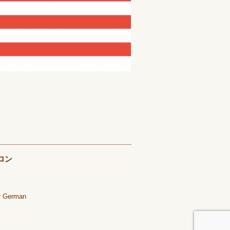
ロン
or German