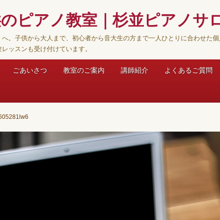
供のピアノ教室｜杉並ピアノサ
】へ。子供から大人まで、初心者から音大生の方まで一人ひとりに合わせた個
験レッスンも受け付けています。
ごあいさつ
教室のご案内
講師紹介
よくあるご質問
6605281lw6